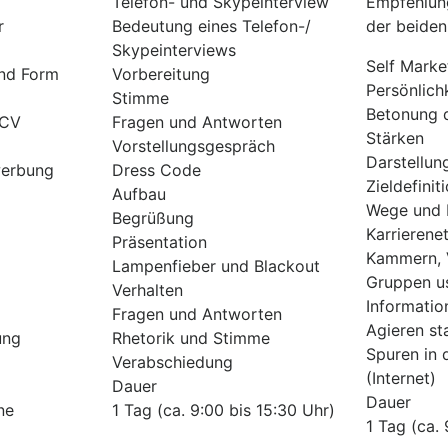
Telefon- und Skypeinterview
Empfehlung
r
Bedeutung eines Telefon-/
der beiden
Skypeinterviews
Self Marke
und Form
Vorbereitung
Persönlich
Stimme
Betonung 
 CV
Fragen und Antworten
Stärken
Vorstellungsgespräch
Darstellun
werbung
Dress Code
Zieldefinit
Aufbau
Wege und 
Begrüßung
Karrierene
Präsentation
Kammern, 
Lampenfieber und Blackout
Gruppen u
Verhalten
Informatio
Fragen und Antworten
Agieren st
ung
Rhetorik und Stimme
Spuren in d
Verabschiedung
(Internet)
Dauer
Dauer
ne
1 Tag (ca. 9:00 bis 15:30 Uhr)
1 Tag (ca. 