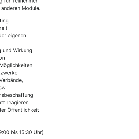
 für Teilnehmer
 anderen Module.
ting
keit
der eigenen
g und Wirkung
ion
Möglichkeiten
tzwerke
Verbände,
sw.
nsbeschaffung
att reagieren
er Öffentlichkeit
9:00 bis 15:30 Uhr)