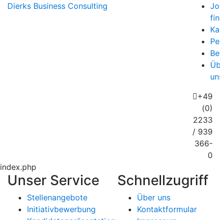
Dierks
Business Consulting
Jo
fi
Ka
Pe
Be
Üb
un
+49
(0)
2233
/ 939
366-
0
index.php
Unser Service
Schnellzugriff
Stellenangebote
Über uns
Initiativbewerbung
Kontaktformular