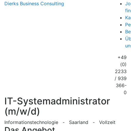
Dierks
Business Consulting
Jo
fi
Ka
Pe
Be
Üb
un
+49
(0)
2233
/ 939
366-
0
IT-Systemadministrator
(m/w/d)
Informationstechnologie - Saarland - Vollzeit
Das Angebot