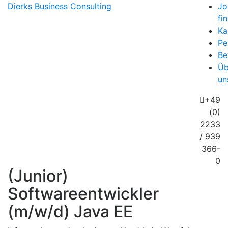
Dierks
Business Consulting
Jo
fi
Ka
Pe
Be
Üb
un
+49
(0)
2233
/ 939
366-
0
(Junior)
Softwareentwickler
(m/w/d) Java EE