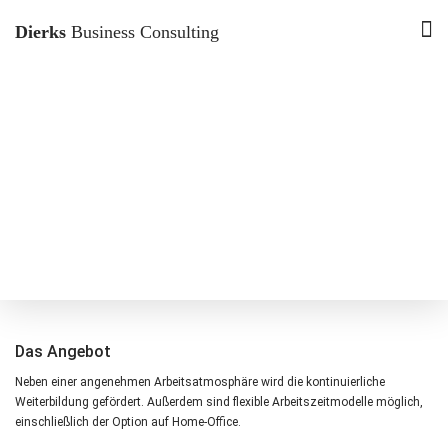
Dierks
Business Consulting
Versicherungsmathematiker/Wirtschafts
(m/w/d)
Finanzen/Verwaltung/Controlling - Bayern - Vollzeit
Das Angebot
Neben einer angenehmen Arbeitsatmosphäre wird die kontinuierliche
Weiterbildung gefördert. Außerdem sind flexible Arbeitszeitmodelle möglich,
einschließlich der Option auf Home-Office.